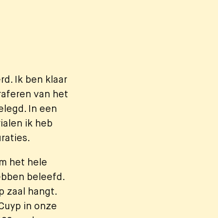
rd. Ik ben klaar
raferen van het
elegd. In een
ialen ik heb
raties.
om het hele
hebben beleefd.
op zaal hangt.
 Cuyp in onze