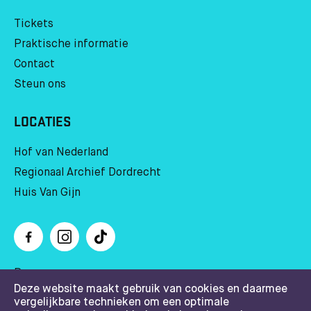
Tickets
Praktische informatie
Contact
Steun ons
LOCATIES
Hof van Nederland
Regionaal Archief Dordrecht
Huis Van Gijn
Pers
Deze website maakt gebruik van cookies en daarmee
Huisregels
vergelijkbare technieken om een optimale