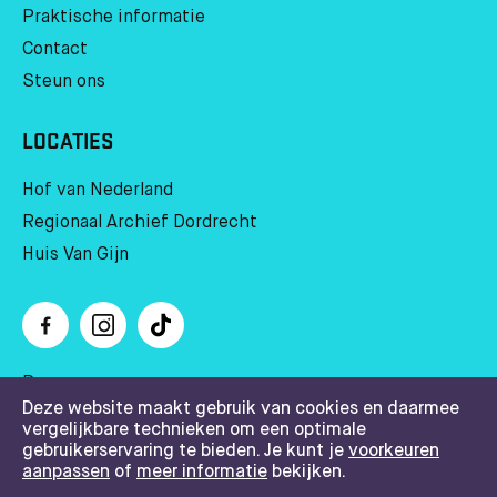
Praktische informatie
Contact
Steun ons
LOCATIES
Hof van Nederland
Regionaal Archief Dordrecht
Huis Van Gijn
Pers
Deze website maakt gebruik van cookies en daarmee
Huisregels
vergelijkbare technieken om een optimale
Privacy statement, cookies & disclaimer, algemene
gebruikerservaring te bieden. Je kunt je
voorkeuren
aanpassen
of
meer informatie
bekijken.
voorwaarden