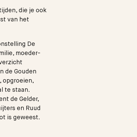
ijden, die je ook
nst van het
nstelling De
milie, moeder-
verzicht
van de Gouden
, opgroeien,
l te staan.
nt de Gelder,
uijters en Ruud
ot is geweest.