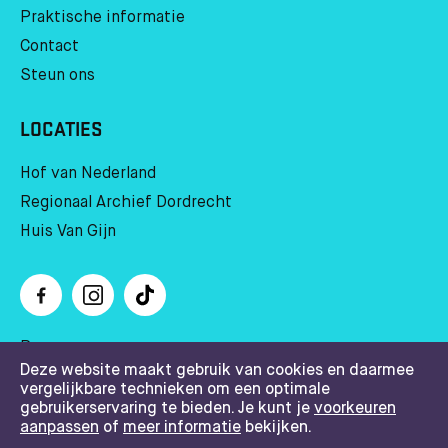
Praktische informatie
Contact
Steun ons
LOCATIES
Hof van Nederland
Regionaal Archief Dordrecht
Huis Van Gijn
Pers
Deze website maakt gebruik van cookies en daarmee
Huisregels
vergelijkbare technieken om een optimale
Privacy statement, cookies & disclaimer, algemene
gebruikerservaring te bieden. Je kunt je
voorkeuren
aanpassen
of
meer informatie
bekijken.
voorwaarden