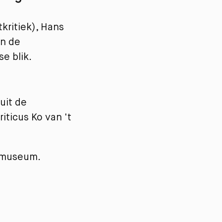
kritiek), Hans
en de
e blik.
uit de
iticus Ko van 't
 museum.