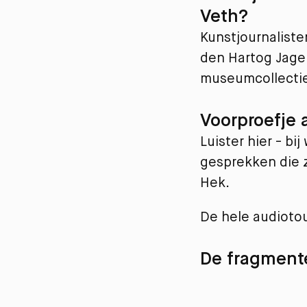
Veth?
Kunstjournaliste
den Hartog Jage
museumcollectie
Voorproefje a
Luister hier - bi
gesprekken die z
Hek.
De hele audiotou
De fragment