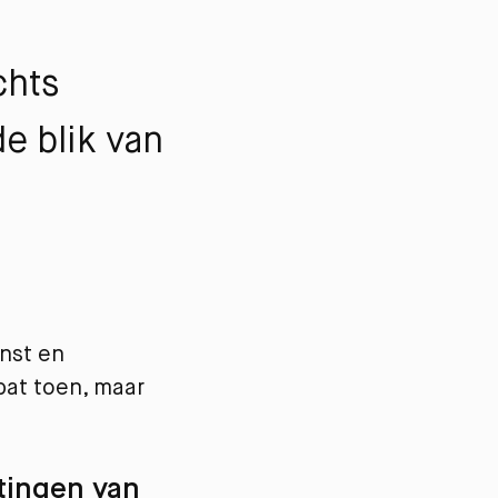
chts
e blik van
nst en
bat toen, maar
ttingen van