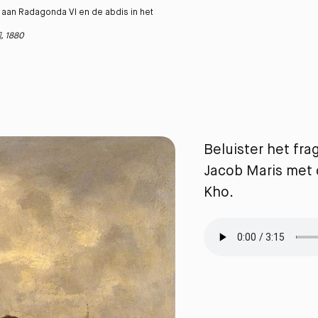
r aan Radagonda VI en de abdis in het
, 1880
Beluister het fra
Jacob Maris met d
Kho.